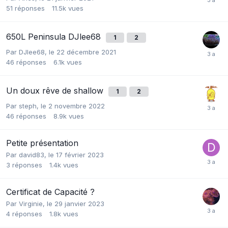
51
réponses
11.5k
vues
650L Peninsula DJlee68
1
2
Par
DJlee68
,
le 22 décembre 2021
46
réponses
6.1k
vues
Un doux rêve de shallow
1
2
Par
steph
,
le 2 novembre 2022
46
réponses
8.9k
vues
Petite présentation
Par
david83
,
le 17 février 2023
3
réponses
1.4k
vues
Certificat de Capacité ?
Par
Virginie
,
le 29 janvier 2023
4
réponses
1.8k
vues