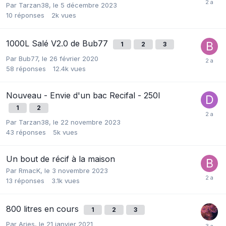
Par
Tarzan38
,
le 5 décembre 2023
10
réponses
2k
vues
1000L Salé V2.0 de Bub77
1
2
3
Par
Bub77
,
le 26 février 2020
58
réponses
12.4k
vues
Nouveau - Envie d'un bac Recifal - 250l
1
2
Par
Tarzan38
,
le 22 novembre 2023
43
réponses
5k
vues
Un bout de récif à la maison
Par
RmacK
,
le 3 novembre 2023
13
réponses
3.1k
vues
800 litres en cours
1
2
3
Par
Aries
,
le 21 janvier 2021