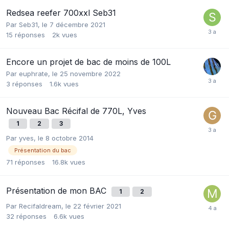
Redsea reefer 700xxl Seb31
Par
Seb31
,
le 7 décembre 2021
15
réponses
2k
vues
Encore un projet de bac de moins de 100L
Par
euphrate
,
le 25 novembre 2022
3
réponses
1.6k
vues
Nouveau Bac Récifal de 770L, Yves
1
2
3
Par
yves
,
le 8 octobre 2014
Présentation du bac
71
réponses
16.8k
vues
Présentation de mon BAC
1
2
Par
Recifaldream
,
le 22 février 2021
32
réponses
6.6k
vues