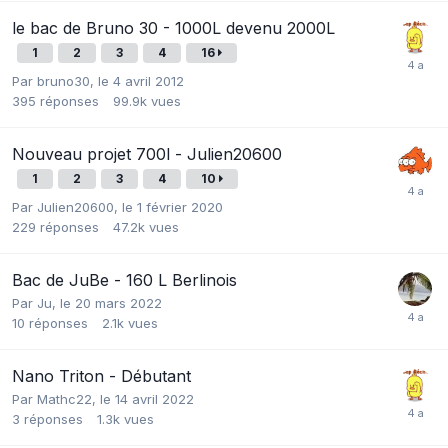
le bac de Bruno 30 - 1000L devenu 2000L
1
2
3
4
16
Par
bruno30
,
le 4 avril 2012
395
réponses
99.9k
vues
Nouveau projet 700l - Julien20600
1
2
3
4
10
Par
Julien20600
,
le 1 février 2020
229
réponses
47.2k
vues
Bac de JuBe - 160 L Berlinois
Par
Ju
,
le 20 mars 2022
10
réponses
2.1k
vues
Nano Triton - Débutant
Par
Mathc22
,
le 14 avril 2022
3
réponses
1.3k
vues