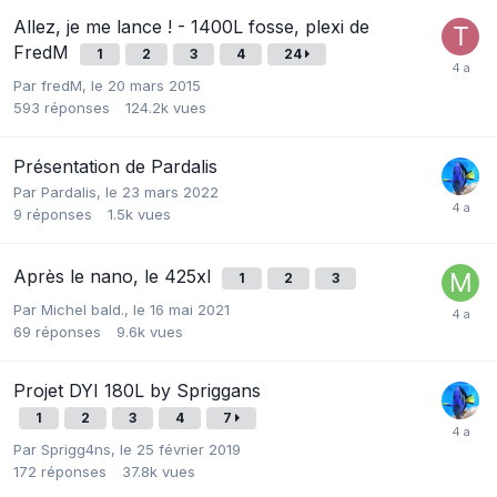
Allez, je me lance ! - 1400L fosse, plexi de
FredM
1
2
3
4
24
Par
fredM
,
le 20 mars 2015
593
réponses
124.2k
vues
Présentation de Pardalis
Par
Pardalis
,
le 23 mars 2022
9
réponses
1.5k
vues
Après le nano, le 425xl
1
2
3
Par
Michel bald.
,
le 16 mai 2021
69
réponses
9.6k
vues
Projet DYI 180L by Spriggans
1
2
3
4
7
Par
Sprigg4ns
,
le 25 février 2019
172
réponses
37.8k
vues