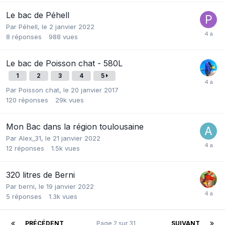
Le bac de Péhell
Par
Péhell
,
le 2 janvier 2022
8
réponses
988
vues
Le bac de Poisson chat - 580L
1
2
3
4
5
Par
Poisson chat
,
le 20 janvier 2017
120
réponses
29k
vues
Mon Bac dans la région toulousaine
Par
Alex_31
,
le 21 janvier 2022
12
réponses
1.5k
vues
320 litres de Berni
Par
berni
,
le 19 janvier 2022
5
réponses
1.3k
vues
PRÉCÉDENT
Page 2 sur 31
SUIVANT